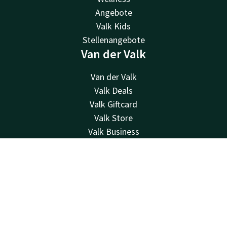
Angebote
Valk Kids
Stellenangebote
Van der Valk
Van der Valk
Valk Deals
Valk Giftcard
Valk Store
Valk Business
Valk Life
Kontakt
Kontakt
Account
DE
24 Std. erreichbar, lokaler Tarif
Jetzt buchen
+31 50 820 05 10
Per E-Mail erreichbar
info@hoogkerk.valk.com