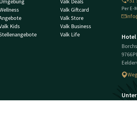
+31 
Umgebung
Valk Deals
Per E-M
Wellness
Valk Giftcard
info
Angebote
Valk Store
Valk Kids
Valk Business
Stellenangebote
Valk Life
Hotel
Borchs
9766P
Eelder
Weg
Unter
Handel
62887