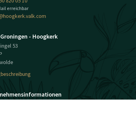
50 820 05 10
ail erreichbar
@hoogkerk.valk.com
 Groningen - Hoogkerk
ingel 53
P
wolde
beschreibung
nehmensinformationen
sregisternummer (KvK):
955