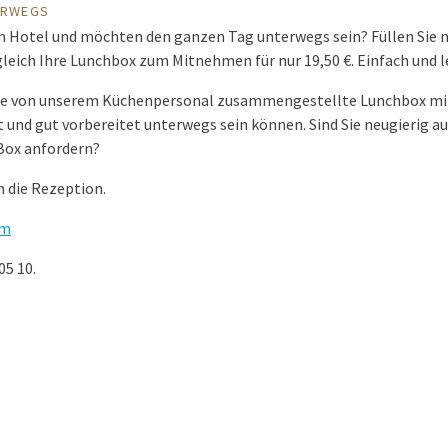
ERWEGS
em Hotel und möchten den ganzen Tag unterwegs sein? Füllen Sie
leich Ihre Lunchbox zum Mitnehmen für nur 19,50 €. Einfach und l
eine von unserem Küchenpersonal zusammengestellte Lunchbox m
nd gut vorbereitet unterwegs sein können. Sind Sie neugierig auf
Box anfordern?
n die Rezeption.
om
05 10.