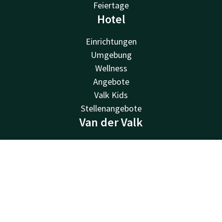
Feiertage
Hotel
Einrichtungen
Umgebung
Wellness
Angebote
Valk Kids
Stellenangebote
Van der Valk
Van der Valk
Valk Deals
Kontakt
Account
DE
Valk Giftcard
Jetzt buchen
Valk Store
Valk Business
Valk Life