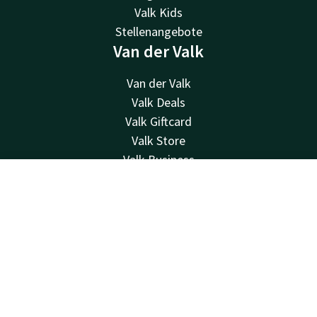
Valk Kids
Stellenangebote
Van der Valk
Van der Valk
Valk Deals
Valk Giftcard
Valk Store
Valk Business
Valk Life
Kontakt
Account
DE
Kontakt
Jetzt buchen
24 Std. erreichbar, lokaler Tarif
+31 50 820 05 10
Per E-Mail erreichbar
info@hoogkerk.valk.com