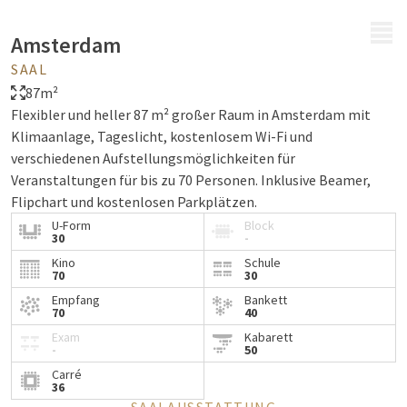
MENÜ
Amsterdam
SAAL
87m²
Flexibler und heller 87 m² großer Raum in Amsterdam mit
Klimaanlage, Tageslicht, kostenlosem Wi-Fi und
verschiedenen Aufstellungsmöglichkeiten für
Veranstaltungen für bis zu 70 Personen. Inklusive Beamer,
Flipchart und kostenlosen Parkplätzen.
U-Form
Block
30
-
Kino
Schule
70
30
Empfang
Bankett
70
40
Exam
Kabarett
-
50
Carré
36