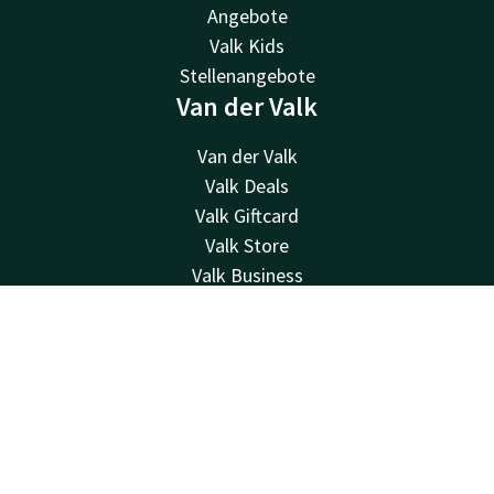
Angebote
Valk Kids
Stellenangebote
Van der Valk
Van der Valk
Valk Deals
Valk Giftcard
Valk Store
Valk Business
Valk Life
Kontakt
Kontakt
Account
DE
24 Std. erreichbar, lokaler Tarif
Jetzt buchen
+31 50 820 05 10
Per E-Mail erreichbar
info@hoogkerk.valk.com