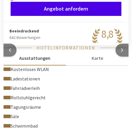
Angebot anfordern
8,8
Beeindruckend
642 Bewertungen
HOTELINFORMATIONEN
Ausstattungen
Karte
Kostenloses WLAN
Ladestationen
Fahrradverleih
Rollstuhlgerecht
Tagungsräume
Säle
Schwimmbad