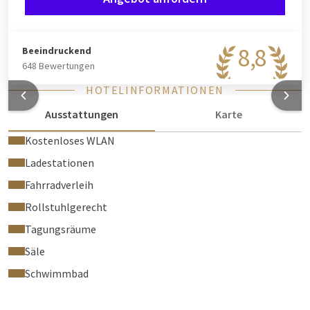
8,8
Beeindruckend
648 Bewertungen
HOTELINFORMATIONEN
Ausstattungen
Karte
Kostenloses WLAN
Ladestationen
Fahrradverleih
Rollstuhlgerecht
Tagungsräume
Säle
Schwimmbad