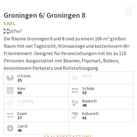
MENÜ
Groningen 6/ Groningen 8
SAAL
107m²
Die Räume Groningen 6 und 8 sind zu einem 106 m² großen
Raum mit viel Tageslicht, Klimaanlage und kostenlosem Wi-
Fi kombiniert. Geeignet für Veranstaltungen mit bis zu 110
Personen. Ausgestattet mit Beamer, Flipchart, Balkon,
kostenlosem Parkplatz und Rollstuhlzugang.
U-Form
Block
35
-
Kino
Schule
80
35
Empfang
Bankett
-
48
Exam
Kabarett
17
61
Carré
46