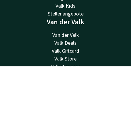
Valk Kids
Stellenangebote
Van der Valk
Van der Valk
Valk Deals
Valk Giftcard
Valk Store
Valk Business
Valk Life
Kontakt
Account
DE
Kontakt
Jetzt buchen
24 Std. erreichbar, lokaler Tarif
+31 50 820 05 10
Per E-Mail erreichbar
info@hoogkerk.valk.com