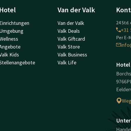
Hotel
Van der Valk
Kont
Einrichtungen
Van der Valk
24 Std. 
+31 
Umgebung
Valk Deals
Per E-M
Wellness
Valk Giftcard
info
Angebote
Valk Store
Valk Kids
Valk Business
Stellenangebote
Valk Life
Hotel
Borchs
9766P
Eelder
Weg
Unter
Handel