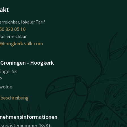
akt
erreichbar, lokaler Tarif
50 820 05 10
ail erreichbar
@hoogkerk.valk.com
 Groningen - Hoogkerk
ingel 53
P
wolde
beschreibung
nehmensinformationen
sregisternummer (KvK):