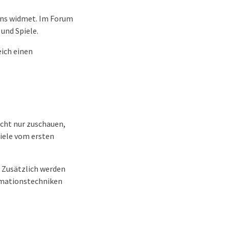
lens widmet. Im Forum
und Spiele.
eich einen
icht nur zuschauen,
iele vom ersten
. Zusätzlich werden
imationstechniken