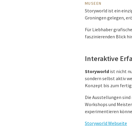
MUSEEN
Storyworld ist ein ein
Groningen gelegen, erö
Für Liebhaber grafische
faszinierenden Blick hi
Interaktive Er
Storyworld
ist nicht n
sondern selbst aktiv w
Konzept bis zum ferti
Die Ausstellungen sind
Workshops und Meister
experimentieren könne
Storyworld Webseite