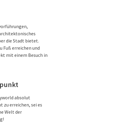
vorführungen,
architektonisches
r die Stadt bietet.
u Fuß erreichen und
ekt mit einem Besuch in
spunkt
ryworld absolut
 zu erreichen, sei es
che Welt der
g!