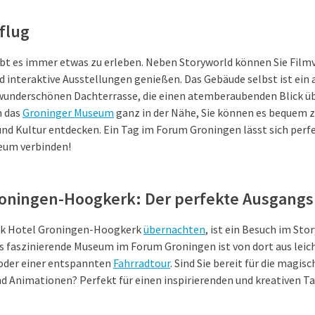
flug
bt es immer etwas zu erleben. Neben Storyworld können Sie Film
 interaktive Ausstellungen genießen. Das Gebäude selbst ist ein 
wunderschönen Dachterrasse, die einen atemberaubenden Blick übe
h das
Groninger Museum
ganz in der Nähe, Sie können es bequem z
nd Kultur entdecken. Ein Tag im Forum Groningen lässt sich perf
eum verbinden!
roningen-Hoogkerk: Der perfekte Ausgang
alk Hotel Groningen-Hoogkerk
übernachten
, ist ein Besuch im Sto
 faszinierende Museum im Forum Groningen ist von dort aus leicht
 oder einer entspannten
Fahrradtour
. Sind Sie bereit für die magis
d Animationen? Perfekt für einen inspirierenden und kreativen Ta