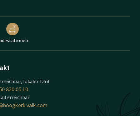
adestationen
akt
erreichbar, lokaler Tarif
50 820 05 10
ail erreichbar
@hoogkerk.valk.com
 Groningen - Hoogkerk
ingel 53