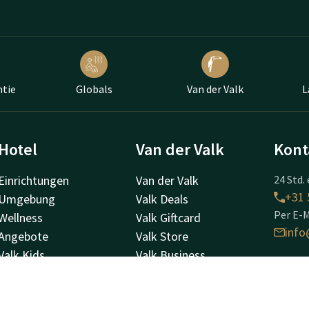
ntie
Globals
Van der Valk
L
Hotel
Van der Valk
Kont
Einrichtungen
Van der Valk
24 Std. 
+31 
Umgebung
Valk Deals
Per E-M
Wellness
Valk Giftcard
info
Angebote
Valk Store
Valk Kids
Valk Business
Stellenangebote
Valk Life
Hotel
Borchs