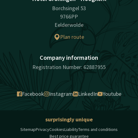
Borchsingel 53
9766PP
Eelderwolde
Plan route
Company information
Registration Number: 62887955
Facebook
Instagram
LinkedIn
Youtube
surprisingly unique
Sitemap
Privacy
Cookies
Liability
Terms and conditions
Best price guarantee