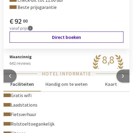
Check-uit tot 11:00 uur
Beste prijsgarantie
€
92
00
vanaf
prijs
Direct boeken
8,8
Waanzinnig
642 reviews
HOTEL INFORMATIE
Faciliteiten
Handig om te weten
Kaart
Gratis wifi
Laadstations
Fietsverhuur
Rolstoeltoegankelijk