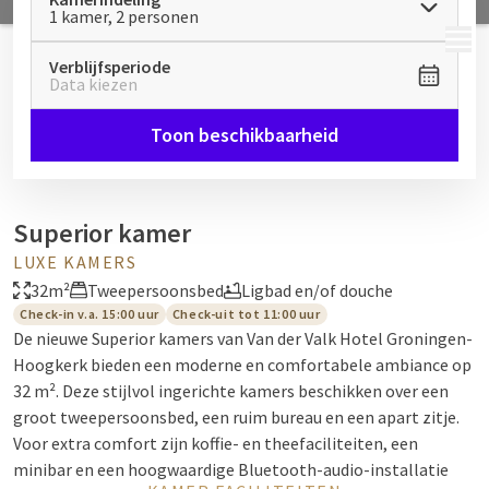
1 kamer, 2 personen
MENU
Verblijfsperiode
Data kiezen
Toon beschikbaarheid
Superior kamer
LUXE KAMERS
32m²
Tweepersoonsbed
Ligbad en/of douche
Check-in v.a. 15:00 uur
Check-uit tot 11:00 uur
De nieuwe Superior kamers van Van der Valk Hotel Groningen-
Hoogkerk bieden een moderne en comfortabele ambiance op
32 m². Deze stijlvol ingerichte kamers beschikken over een
groot tweepersoonsbed, een ruim bureau en een apart zitje.
Voor extra comfort zijn koffie- en theefaciliteiten, een
minibar en een hoogwaardige Bluetooth-audio-installatie