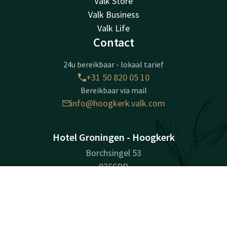
Valk Store
Valk Business
Valk Life
Contact
24u bereikbaar - lokaal tarief
+31 50 820 05 10
Bereikbaar via mail
info@hoogkerk.valk.com
Hotel Groningen - Hoogkerk
Borchsingel 53
9766PP
Eelderwolde
Contact
Account
NL
Plan route
Boek nu