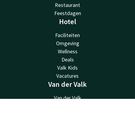
Restaurant
Feestdagen
Hotel
Faciliteiten
Omgeving
Wellness
Deals
Valk Kids
Vacatures
Van der Valk
Van der Valk
Valk Deals
Contact
Account
NL
Valk Giftcard
Valk Store
Boek nu
Valk Business